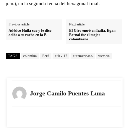
p.m.), en la segunda fecha del hexagonal final.
Previous article
Next article
Atlético Huila cae y le dice
El Giro entró en Italia, Egan
adiós a su racha en la B
Bernal fue el mejor
colombiano
TAGS
colombia
Perú
sub - 17
suramericano
victoria
Jorge Camilo Puentes Luna