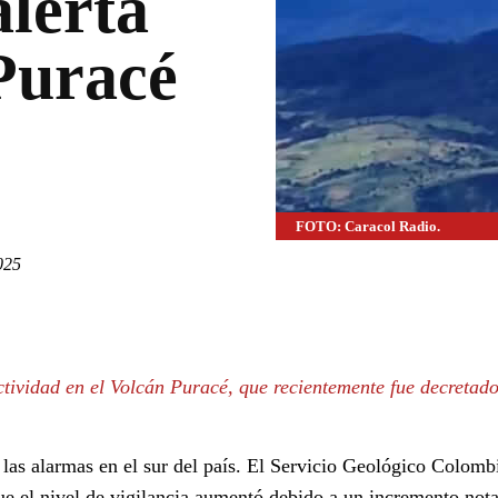
alerta
 Puracé
FOTO: Caracol Radio.
025
WhatsApp
Linkedin
actividad en el Volcán Puracé, que recientemente fue decretado
las alarmas en el sur del país. El Servicio Geológico Colom
 el nivel de vigilancia aumentó debido a un incremento nota