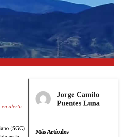
Jorge Camilo
Puentes Luna
 en alerta
biano (SGC)
Más Artículos
ble en la