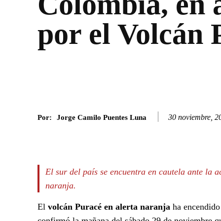
Colombia, en 
por el Volcán
30 noviembre, 2
Por:
Jorge Camilo Puentes Luna
Facebook
Twitter
SHARE
El sur del país se encuentra en cautela ante la 
naranja.
El
volcán Puracé en alerta naranja
ha encendido 
confirmó la mañana del sábado 29 de noviembre que