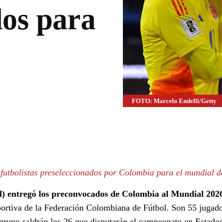
dos para
FOTO: Marcelo Endelli/Getty
WhatsApp
Linkedin
utbolistas preseleccionados por Colombia para el mundial de
l) entregó los preconvocados de Colombia al Mundial 202
portiva de la Federación Colombiana de Fútbol. Son 55 jugado
ese grupo saldrán los 26 que disputarán el campeonato en Estado