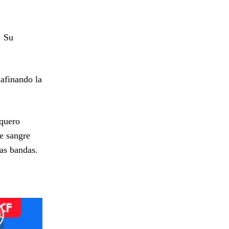
. Su
 afinando la
rquero
e sangre
las bandas.