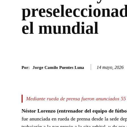
preselecciona
el mundial
14 mayo, 2026
Por:
Jorge Camilo Puentes Luna
Facebook
Twitter
SHARE
Mediante rueda de prensa fueron anunciados 55 f
Néstor Lorenzo (entrenador del equipo de fútbo
fue anunciada en rueda de prensa desde la sede de
trabajarán a la par previo a la cita orbital, y de 