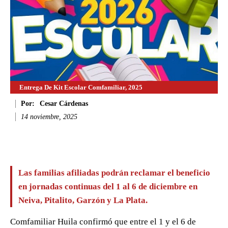
Entrega De Kit Escolar Comfamiliar, 2025
Por:
Cesar Cárdenas
14 noviembre, 2025
Facebook
Twitter
WhatsApp
Li
Las familias afiliadas podrán reclamar el beneficio
en jornadas continuas del 1 al 6 de diciembre en
Neiva, Pitalito, Garzón y La Plata.
Comfamiliar Huila confirmó que entre el 1 y el 6 de