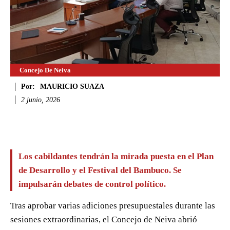
Concejo De Neiva
Por:
MAURICIO SUAZA
2 junio, 2026
Facebook
Twitter
WhatsApp
Li
Los cabildantes tendrán la mirada puesta en el Plan
de Desarrollo y el Festival del Bambuco. Se
impulsarán debates de control político.
Tras aprobar varias adiciones presupuestales durante las
sesiones extraordinarias, el Concejo de Neiva abrió