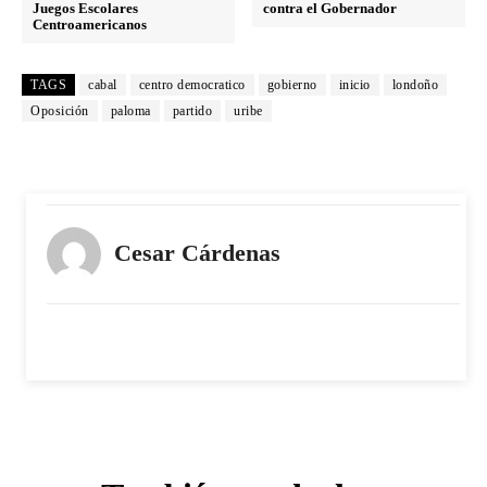
Juegos Escolares
contra el Gobernador
Centroamericanos
TAGS
cabal
centro democratico
gobierno
inicio
londoño
Oposición
paloma
partido
uribe
Cesar Cárdenas