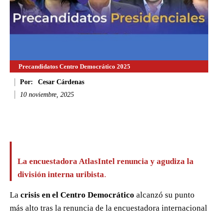
Precandidatos Centro Democrático 2025
Por:
Cesar Cárdenas
10 noviembre, 2025
Facebook
Twitter
WhatsApp
Li
La encuestadora AtlasIntel renuncia y agudiza la
división interna uribista
.
La
crisis en el Centro Democrático
alcanzó su punto
más alto tras la renuncia de la encuestadora internacional