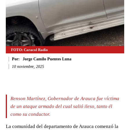
FOTO: Caracol Radio
Por:
Jorge Camilo Puentes Luna
10 noviembre, 2025
Facebook
Twitter
WhatsApp
Li
Renson Martínez, Gobernador de Arauca fue víctima
de un ataque armado del cual salió ileso, tanto él
como su conductor.
La comunidad del departamento de Arauca comenzó la