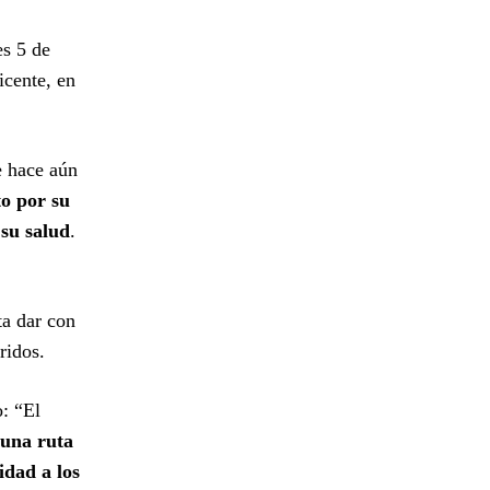
es 5 de
icente, en
e hace aún
to por su
 su salud
.
ta dar con
ridos.
: “El
una ruta
idad a los