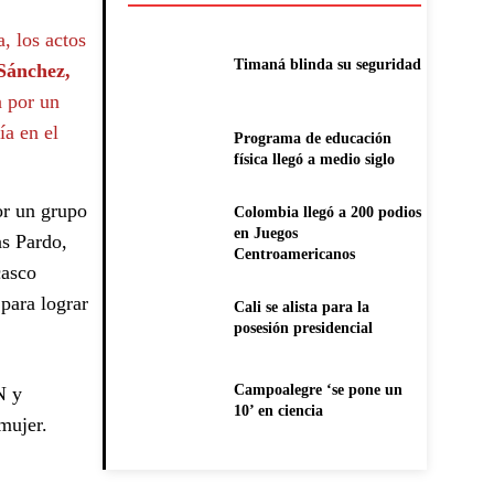
, los actos
Timaná blinda su seguridad
 Sánchez,
a por un
ía en el
Programa de educación
física llegó a medio siglo
or un grupo
Colombia llegó a 200 podios
en Juegos
as Pardo,
Centroamericanos
casco
para lograr
Cali se alista para la
posesión presidencial
Campoalegre ‘se pone un
N y
10’ en ciencia
mujer.