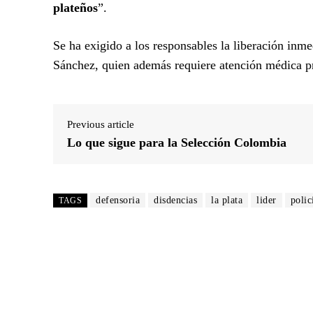
plateños
”.
Se ha exigido a los responsables la liberación inmed
Sánchez, quien además requiere atención médica pri
Previous article
Lo que sigue para la Selección Colombia
defensoria
disdencias
la plata
lider
polic
TAGS