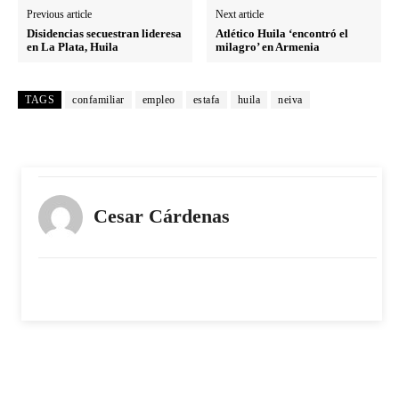
Previous article
Next article
Disidencias secuestran lideresa
Atlético Huila ‘encontró el
en La Plata, Huila
milagro’ en Armenia
TAGS
confamiliar
empleo
estafa
huila
neiva
Cesar Cárdenas