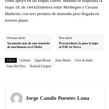
como apoyo en las etapas claves. Mañana se disputará la
etapa 18, de 144 kilómetros entre Morbegno y Cesano
Maderno, con tres premios de montaña pero llegada en
terreno plano.
Previous article
Next article
Incautada más de una tonelada
Procuraduría le puso la lupa
de marihuana en el Huila
al PAE en Neiva
TAGS
ciclismo
Egan Bernal
Einer Rubio
Giro de Italia
Isaac Del Toro
Richard Carapaz
Jorge Camilo Puentes Luna