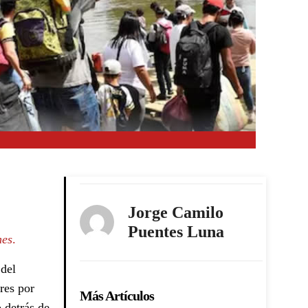
Jorge Camilo
Puentes Luna
nes
.
 del
res por
Más Artículos
o detrás de