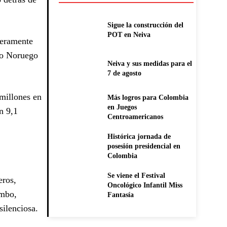
Sigue la construcción del
POT en Neiva
geramente
ejo Noruego
Neiva y sus medidas para el
7 de agosto
millones en
Más logros para Colombia
en Juegos
n 9,1
Centroamericanos
Histórica jornada de
posesión presidencial en
Colombia
Se viene el Festival
eros,
Oncológico Infantil Miss
umbo,
Fantasía
silenciosa.