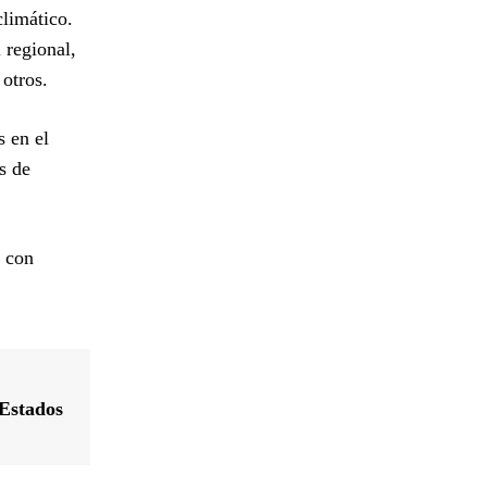
limático.
 regional,
otros.
s en el
s de
a con
 Estados