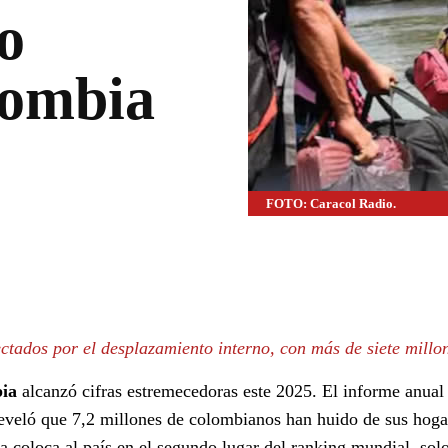
o
lombia
FOTO: Caracol Radio.
WhatsApp
Linkedin
ctados por el desplazamiento interno, con más de siete millo
bia
alcanzó cifras estremecedoras este 2025. El informe anual
veló que 7,2 millones de colombianos han huido de sus hoga
fra coloca al país en el segundo lugar del ranking mundial, sol