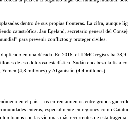
splazadas dentro de sus propias fronteras. La cifra, aunque li
siendo catastrófica. Jan Egeland, secretario general del Cons
ndial” para prevenir conflictos y proteger civiles.
 duplicado en una década. En 2016, el IDMC registraba 38,9 
lones de esa dolorosa estadística. Sudán encabeza la lista co
, Yemen (4,8 millones) y Afganistán (4,4 millones).
enómeno en el país. Los enfrentamientos entre grupos guerrill
o comunidades enteras, especialmente en regiones como Catat
lombianos son las víctimas más recurrentes de esta tragedia 