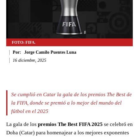
FOTO: FIFA.
Por:
Jorge Camilo Puentes Luna
16 diciembre, 2025
Facebook
Twitter
WhatsApp
Li
Se cumplió en Catar la gala de los premios The Best de
la FIFA, donde se premió a lo mejor del mundo del
fútbol en el 2025
La gala de los
premios The Best FIFA 2025
se celebró en
Doha (Catar) para homenajear a los mejores exponentes