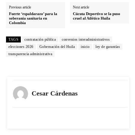
Previous article
Next article
Fuerte ‘espaldarazo’ para la
Cúcuta Deportivo se la puso
soberanía sanitaria en
cruel al Atlético Huila
Colombia
TAGS
contratación pública
convenios interadministrativos
elecciones 2026
Gobernación del Huila
inicio
ley de garantías
transparencia administrativa
Cesar Cárdenas