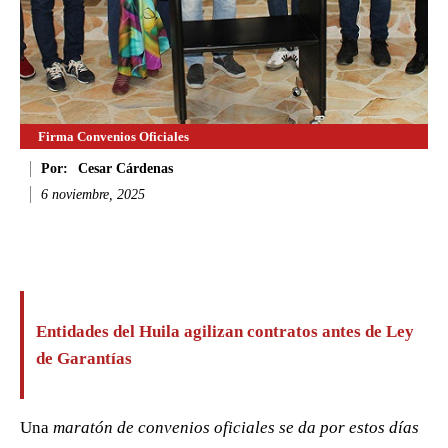
Firma Convenios Oficiales
Por:
Cesar Cárdenas
6 noviembre, 2025
Facebook
Twitter
WhatsApp
Li
Entidades del Huila agilizan contratos antes de Ley
de Garantías
Una
maratón de convenios oficiales se da por estos días