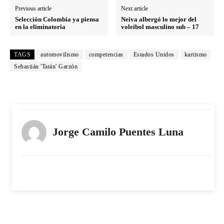
Previous article
Next article
Selección Colombia ya piensa
Neiva albergó lo mejor del
en la eliminatoria
voleibol masculino sub – 17
TAGS
automovilismo
competencias
Estados Unidos
kartismo
Sebastián 'Tatán' Garzón
Jorge Camilo Puentes Luna