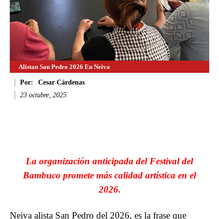
Alistan San Pedro 2026 En Neiva
Por:
Cesar Cárdenas
23 octubre, 2025
Facebook
Twitter
WhatsApp
Li
La organización anticipada del Festival del
Bambuco promete más calidad artística en el
2026.
Neiva alista San Pedro del 2026, es la frase que