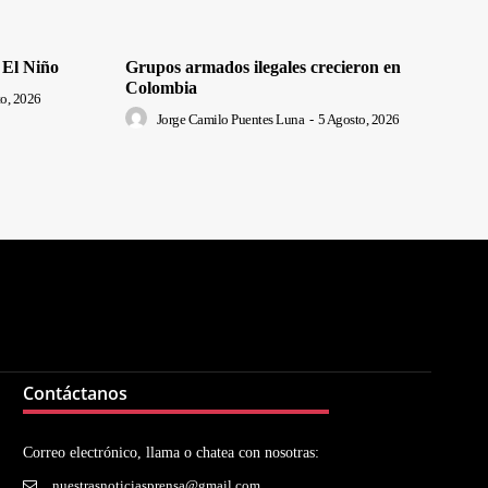
 El Niño
Grupos armados ilegales crecieron en
Colombia
o, 2026
Jorge Camilo Puentes Luna
-
5 Agosto, 2026
Contáctanos
Correo electrónico, llama o chatea con nosotras:
nuestrasnoticiasprensa@gmail.com