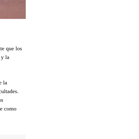
te que los
 y la
e la
cultades.
on
nse como