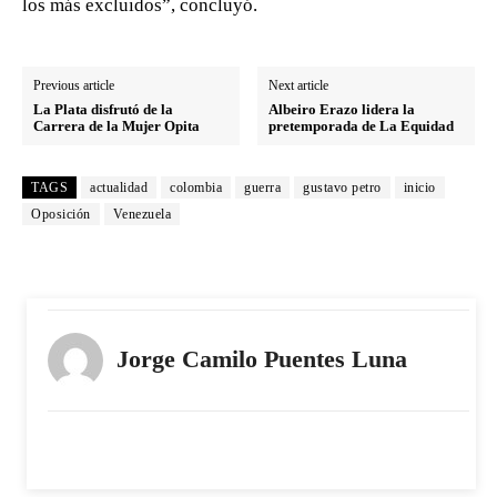
los más excluidos”, concluyó.
Previous article
Next article
La Plata disfrutó de la
Albeiro Erazo lidera la
Carrera de la Mujer Opita
pretemporada de La Equidad
TAGS
actualidad
colombia
guerra
gustavo petro
inicio
Oposición
Venezuela
Jorge Camilo Puentes Luna