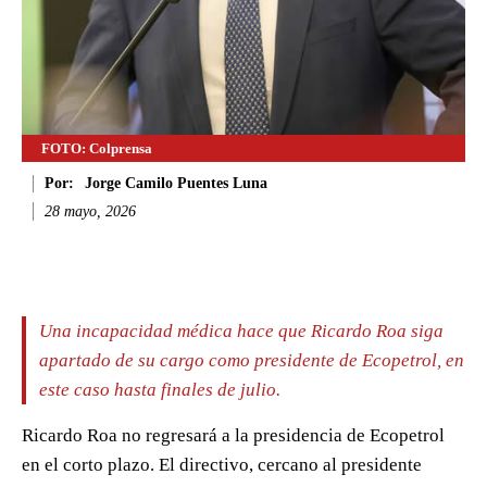
FOTO: Colprensa
Por:
Jorge Camilo Puentes Luna
28 mayo, 2026
Facebook
Twitter
WhatsApp
Li
Una incapacidad médica hace que Ricardo Roa siga
apartado de su cargo como presidente de Ecopetrol, en
este caso hasta finales de julio.
Ricardo Roa no regresará a la presidencia de Ecopetrol
en el corto plazo. El directivo, cercano al presidente