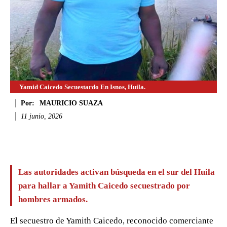
Yamid Caicedo Secuestardo En Isnos, Huila.
Por:
MAURICIO SUAZA
11 junio, 2026
Facebook
Twitter
WhatsApp
Li
Las autoridades activan búsqueda en el sur del Huila
para hallar a Yamith Caicedo secuestrado por
hombres armados.
El secuestro de Yamith Caicedo, reconocido comerciante