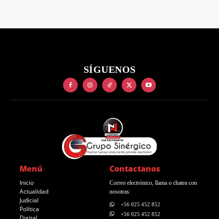
SÍGUENOS
Menú
Contactanos
Inicio
Correo electrónico, llama o chatea con
Actualidad
nosotras:
Judicial
+56 025 452 852
Política
+56 025 452 852
Digital