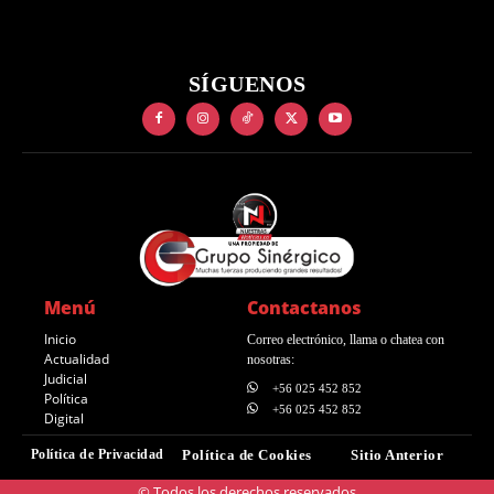
SÍGUENOS
Menú
Contactanos
Inicio
Correo electrónico, llama o chatea con
Actualidad
nosotras:
Judicial
+56 025 452 852
Política
+56 025 452 852
Digital
Política de Privacidad
Política de Cookies
Sitio Anterior
© Todos los derechos reservados