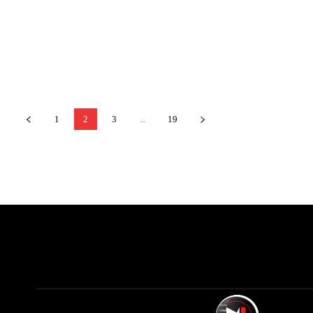
1
2
3
...
19