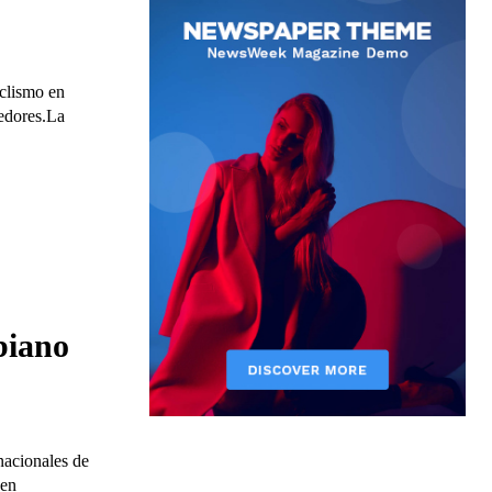
iclismo en
redores.La
biano
nacionales de
 en