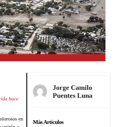
Jorge Camilo
Puentes Luna
rida hace
olorosos en
Más Artículos
e unirán a