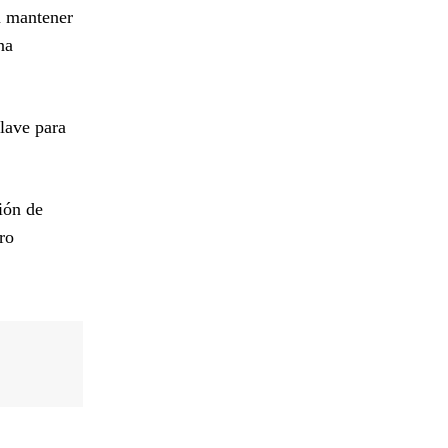
n mantener
na
clave para
ión de
ro