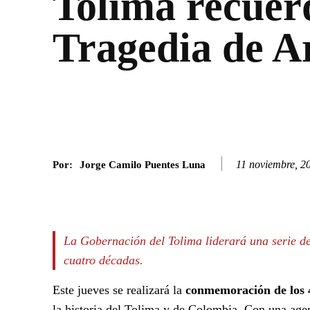
Tolima recuer
Tragedia de 
11 noviembre, 2
Por:
Jorge Camilo Puentes Luna
Facebook
Twitter
SHARE
La Gobernación del Tolima liderará una serie de
cuatro décadas.
Este jueves se realizará la
conmemoración de los 
la historia del Tolima y de Colombia. Con una agend