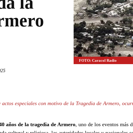
da la
Armero
FOTO: Caracol Radio
025
WhatsApp
Linkedin
 actos especiales con motivo de la Tragedia de Armero, ocur
40 años de la tragedia de Armero
, uno de los eventos más d
a cultural y religiosa, las autoridades locales y nacionales s