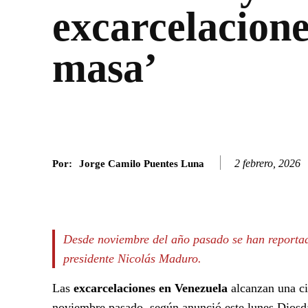
excarcelacione
masa’
2 febrero, 2026
Por:
Jorge Camilo Puentes Luna
Facebook
Twitter
SHARE
Desde noviembre del año pasado se han reportado
presidente Nicolás Maduro.
Las
excarcelaciones en Venezuela
alcanzan una ci
noviembre pasado, según anunció este lunes Diosda