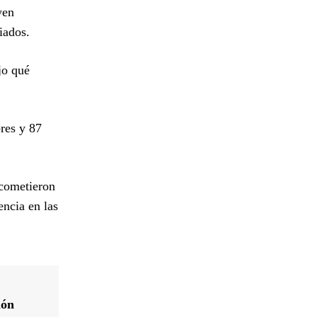
yen
iados.
jo qué
res y 87
 cometieron
ncia en las
ión