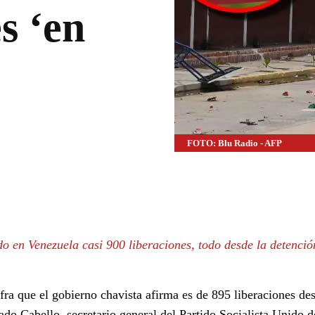
s ‘en
FOTO: Blu Radio - AFP
WhatsApp
Linkedin
 en Venezuela casi 900 liberaciones, todo desde la detenció
fra que el gobierno chavista afirma es de 895 liberaciones de
do Cabello, secretario general del Partido Socialista Unido d