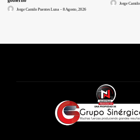
gobierno
Jorge Camilo
Jorge Camilo Puentes Luna
-
8 Agosto, 2026