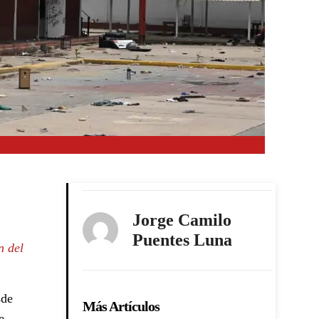
Jorge Camilo
Puentes Luna
n del
sde
Más Artículos
e