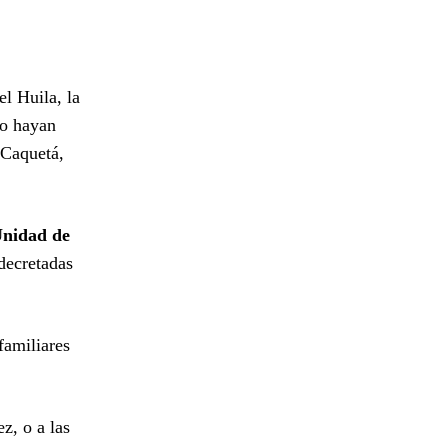
l Huila, la
co hayan
 Caquetá,
nidad de
decretadas
familiares
z, o a las