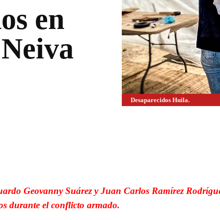
os en
 Neiva
Desaparecidos Huila.
WhatsApp
Linkedin
duardo Geovanny Suárez y Juan Carlos Ramírez Rodrígu
os durante el conflicto armado.