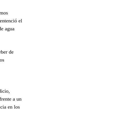
emos
sentenció el
de agua
eber de
ios
icio,
frente a un
cia en los