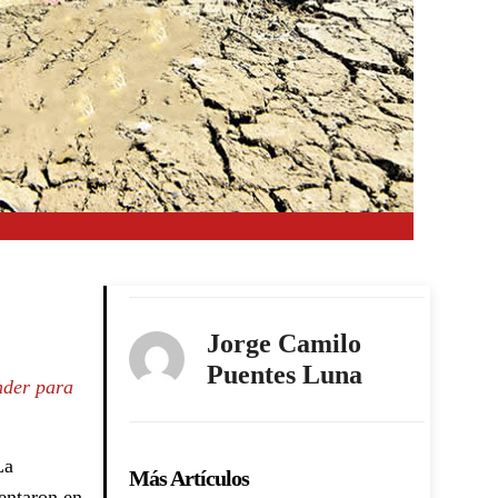
Jorge Camilo
Puentes Luna
nder para
La
Más Artículos
entaron en