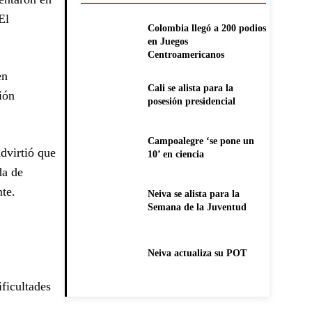
El
Colombia llegó a 200 podios
en Juegos
Centroamericanos
en
Cali se alista para la
ión
posesión presidencial
Campoalegre ‘se pone un
advirtió que
10’ en ciencia
da de
nte.
Neiva se alista para la
Semana de la Juventud
Neiva actualiza su POT
ificultades