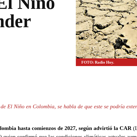
El Niño
nder
FOTO: Radio Hoy.
WhatsApp
Linkedin
de El Niño en Colombia, se habla de que este se podría exte
lombia hasta comienzos de 2027, según advirtió la CAR
(
quien confirmó que las condiciones climáticas actuales aum