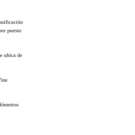
asificación
mer puesto
se ubica de
Vine
ilómetros