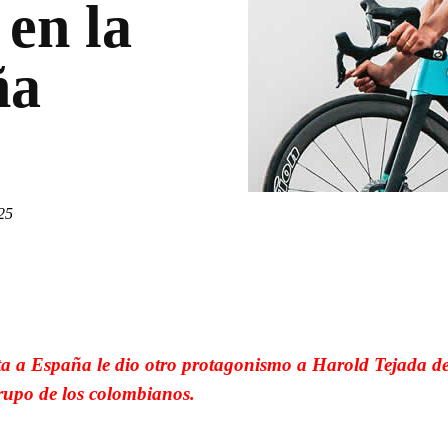
 en la
ña
25
WhatsApp
Linkedin
a a España le dio otro protagonismo a Harold Tejada d
grupo de los colombianos.