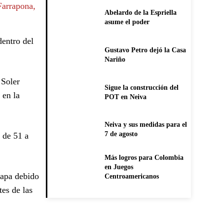
Farrapona,
Abelardo de la Espriella
asume el poder
dentro del
Gustavo Petro dejó la Casa
Nariño
 Soler
Sigue la construcción del
 en la
POT en Neiva
Neiva y sus medidas para el
7 de agosto
 de 51 a
Más logros para Colombia
en Juegos
tapa debido
Centroamericanos
tes de las