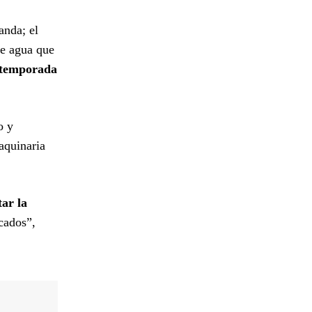
anda; el
de agua que
 temporada
o y
aquinaria
ar la
cados”,