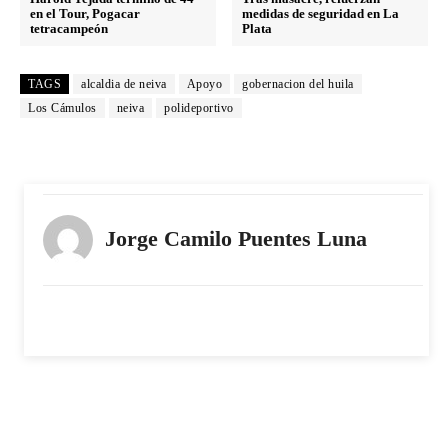
en el Tour, Pogacar
medidas de seguridad en La
tetracampeón
Plata
TAGS
alcaldia de neiva
Apoyo
gobernacion del huila
Los Cámulos
neiva
polideportivo
Jorge Camilo Puentes Luna