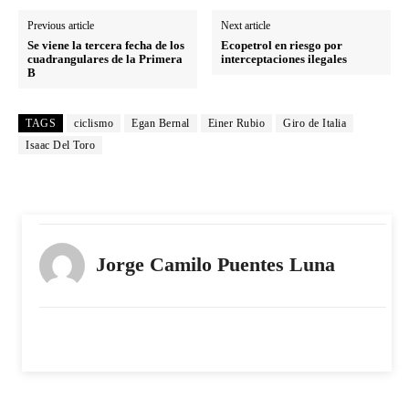
Previous article
Next article
Se viene la tercera fecha de los
Ecopetrol en riesgo por
cuadrangulares de la Primera
interceptaciones ilegales
B
TAGS
ciclismo
Egan Bernal
Einer Rubio
Giro de Italia
Isaac Del Toro
Jorge Camilo Puentes Luna