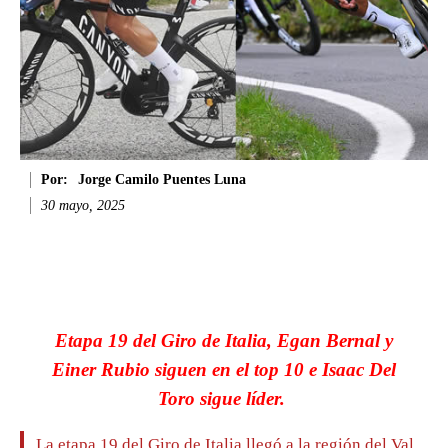
Por:
Jorge Camilo Puentes Luna
30 mayo, 2025
Facebook
Twitter
WhatsApp
Li
Etapa 19 del Giro de Italia, Egan Bernal y
Einer Rubio siguen en el top 10 e Isaac Del
Toro sigue líder.
La etapa 19 del Giro de Italia llegó a la región del Val