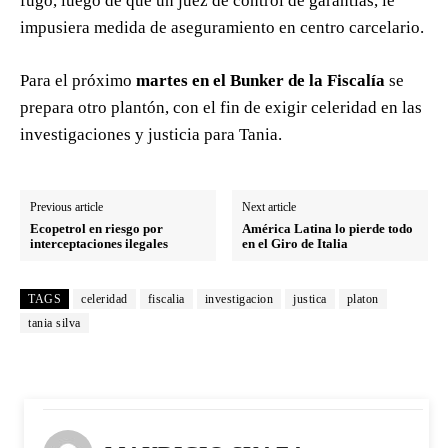
fugó, luego de que un juez de control de garantías, le
impusiera medida de aseguramiento en centro carcelario.
Para el próximo
martes en el Bunker de la Fiscalía
se
prepara otro plantón, con el fin de exigir celeridad en las
investigaciones y justicia para Tania.
Previous article
Next article
Ecopetrol en riesgo por
América Latina lo pierde todo
interceptaciones ilegales
en el Giro de Italia
TAGS
celeridad
fiscalia
investigacion
justica
platon
tania silva