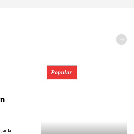
Popular
en
grar la